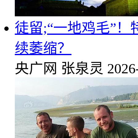
徒留;“一地鸡毛”
续萎缩？
央广网
张泉灵
2026