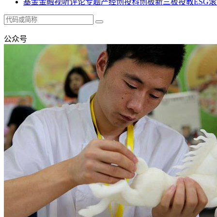
基金
金融
视听
评论
专题
产经
创投
科创板
新三板
投教
ESG
滚
公众号