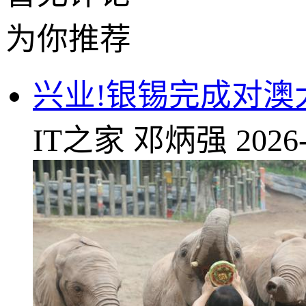
为你推荐
兴业!银锡完成对
IT之家
邓炳强
2026-