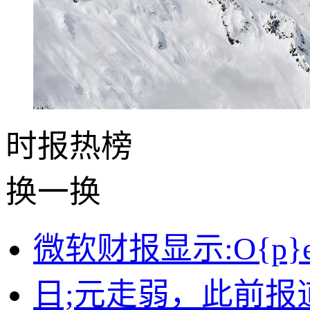
时报
热榜
换一换
微软财报显示:O{p}
日;元走弱，此前