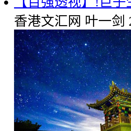
【百强透视】!巨
香港文汇网
叶一剑