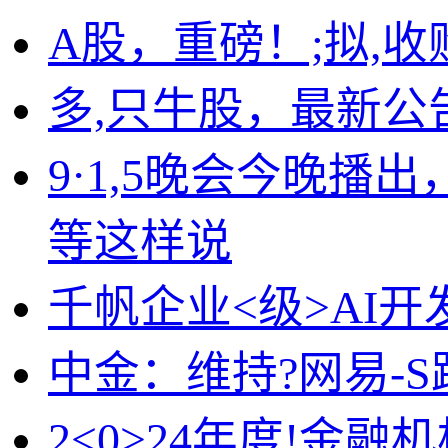
A股，重磅！;拟,收
多,只牛股，最新公告
9·1,5晚会今晚
等这样说
千帆企业<级>AI开
中金：维持?网易-S
2<0>24年度!