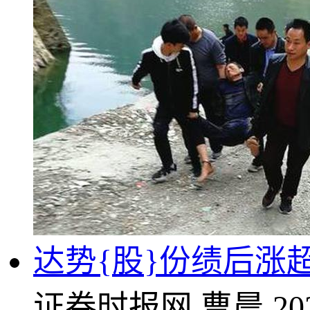
达势{股}份绩后涨超
证券时报网
曹晨
20