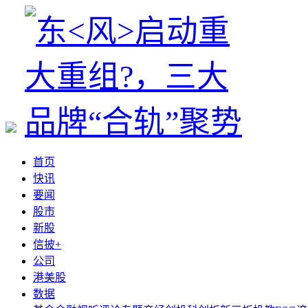
首页
快讯
要闻
股市
新股
信披+
公司
港美股
数据